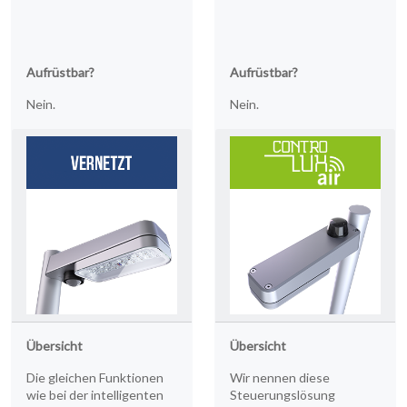
Aufrüstbar?
Aufrüstbar?
Nein.
Nein.
STARTSEITE
01
PRODUKTE
02
EARTHLIGHT
03
UNSERE
04
Übersicht
Übersicht
DIENSTLEISTUNGEN
Die gleichen Funktionen
Wir nennen diese
wie bei der intelligenten
Steuerungslösung