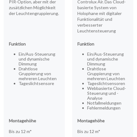
PIR-Option, aber mit der
Controlux Air. Das Cloud-
RECHTLICH
zusätzlichen Möglichkeit
basierte System von
05
der Leuchtengruppierung.
Holophane mit digitaler
Funktionalität und
INFO
verbesserter
06
Leuchtensteuerung
KONTAKT
Funktion
Funktion
07
Ein/Aus-Steuerung
Ein/Aus-Steuerung
und dynamische
und dynamische
Dimmung
Dimmung
Drahtlose
Drahtlose
Gruppierung von
Gruppierung von
mehreren Leuchten
mehreren Leuchten
Tageslichtsensore
Tageslichtsensoren
Webbasierte Cloud-
Steuerung und -
Analyse
Notfallmeldungen
Fehlermeldungen
Montagehöhe
Montagehöhe
Bis zu 12 m*
Bis zu 12 m*