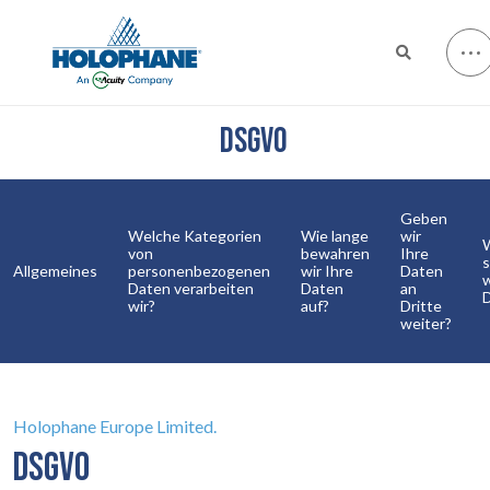
DSGVO
Geben
Welche Kategorien
Wie lange
wir
von
bewahren
Ihre
Allgemeines
personenbezogenen
wir Ihre
Daten
w
Daten verarbeiten
Daten
an
wir?
auf?
Dritte
weiter?
Holophane Europe Limited.
DSGVO