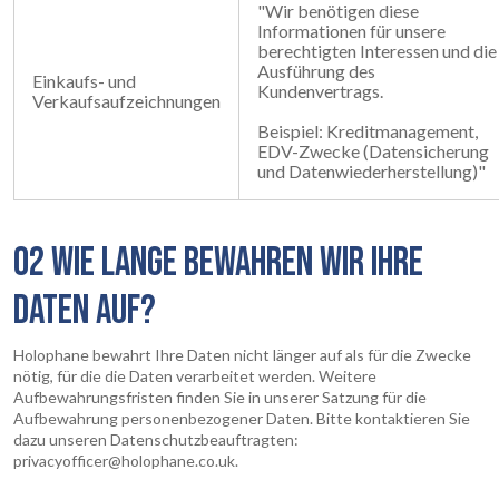
"Wir benötigen diese
Informationen für unsere
berechtigten Interessen und die
Ausführung des
Einkaufs- und
Kundenvertrags.
Verkaufsaufzeichnungen
Beispiel: Kreditmanagement,
EDV-Zwecke (Datensicherung
und Datenwiederherstellung)"
STARTSEITE
01
02 WIE LANGE BEWAHREN WIR IHRE
PRODUKTE
02
DATEN AUF?
EARTHLIGHT
03
Holophane bewahrt Ihre Daten nicht länger auf als für die Zwecke
nötig, für die die Daten verarbeitet werden. Weitere
Aufbewahrungsfristen finden Sie in unserer Satzung für die
UNSERE
Aufbewahrung personenbezogener Daten. Bitte kontaktieren Sie
04
dazu unseren Datenschutzbeauftragten:
DIENSTLEISTUNGEN
privacyofficer@holophane.co.uk.