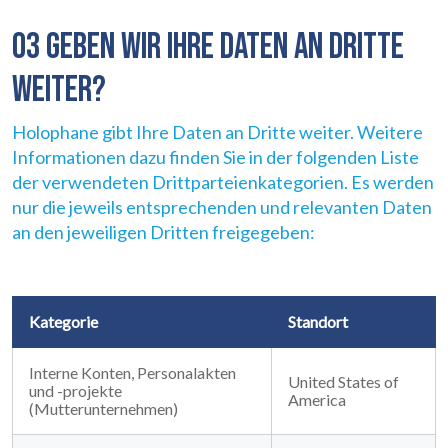
RECHTLICH
03 GEBEN WIR IHRE DATEN AN DRITTE
05
WEITER?
INFO
06
Holophane gibt Ihre Daten an Dritte weiter. Weitere
Informationen dazu finden Sie in der folgenden Liste
KONTAKT
07
der verwendeten Drittparteienkategorien. Es werden
nur die jeweils entsprechenden und relevanten Daten
an den jeweiligen Dritten freigegeben:
Kategorie
Standort
Interne Konten, Personalakten
United States of
und -projekte
America
(Mutterunternehmen)