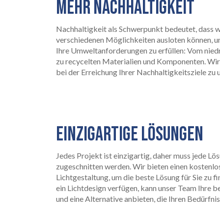
MEHR NACHHALTIGKEIT
RECHTLICH
05
Nachhaltigkeit als Schwerpunkt bedeutet, dass w
verschiedenen Möglichkeiten ausloten können, um
Ihre Umweltanforderungen zu erfüllen: Vom niedr
zu recycelten Materialien und Komponenten. Wir 
bei der Erreichung Ihrer Nachhaltigkeitsziele zu 
INFO
06
EINZIGARTIGE LÖSUNGEN
Jedes Projekt ist einzigartig, daher muss jede Lö
zugeschnitten werden. Wir bieten einen kostenlos
Lichtgestaltung, um die beste Lösung für Sie zu f
ein Lichtdesign verfügen, kann unser Team Ihre 
und eine Alternative anbieten, die Ihren Bedürfni
KONTAKT
07