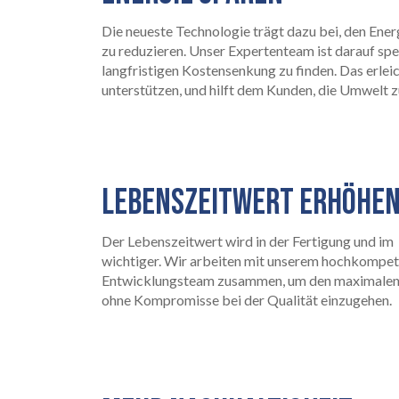
Die neueste Technologie trägt dazu bei, den Ener
zu reduzieren. Unser Expertenteam ist darauf spe
EARTHLIGHT
langfristigen Kostensenkung zu finden. Das erleic
03
unterstützen, und hilft dem Kunden, die Umwelt z
LEBENSZEITWERT ERHÖHE
UNSERE DIENSTLEISTUNGE
Der Lebenszeitwert wird in der Fertigung und i
04
wichtiger. Wir arbeiten mit unserem hochkompet
Entwicklungsteam zusammen, um den maximalen L
ohne Kompromisse bei der Qualität einzugehen.