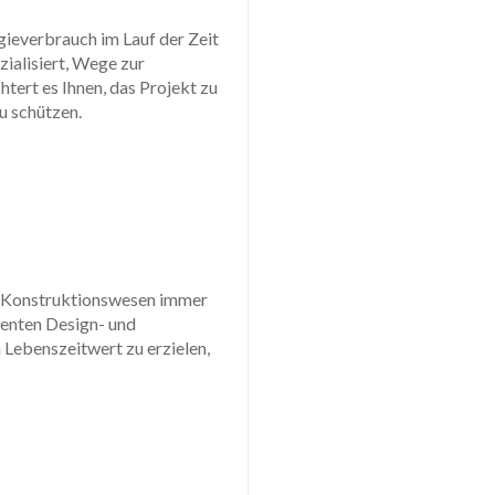
gieverbrauch im Lauf der Zeit
zialisiert, Wege zur
htert es Ihnen, das Projekt zu
u schützen.
N
N
m Konstruktionswesen immer
enten Design- und
ebenszeitwert zu erzielen,