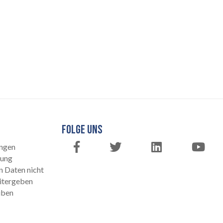
FOLGE UNS
ngen
rung
n Daten nicht
itergeben
üben