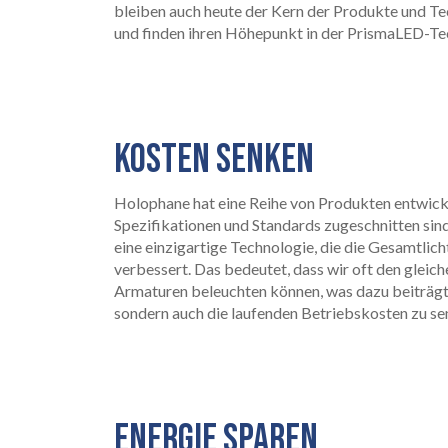
bleiben auch heute der Kern der Produkte und T
und finden ihren Höhepunkt in der PrismaLED-Te
STARTSEITE
01
KOSTEN SENKEN
Holophane hat eine Reihe von Produkten entwickel
Spezifikationen und Standards zugeschnitten si
eine einzigartige Technologie, die die Gesamtlich
verbessert. Das bedeutet, dass wir oft den gleic
Armaturen beleuchten können, was dazu beiträgt,
sondern auch die laufenden Betriebskosten zu se
PRODUKTE
02
ENERGIE SPAREN