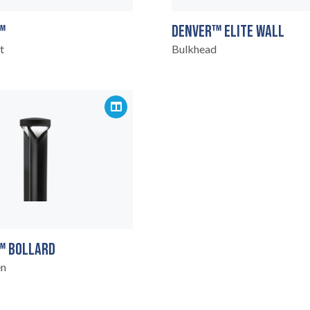
™
DENVER™ ELITE WALL
t
Bulkhead
N
™ BOLLARD
en