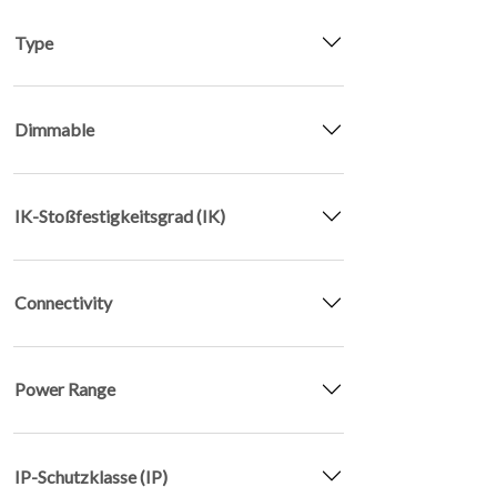
Type
Dimmable
INFO
06
IK-Stoßfestigkeitsgrad (IK)
Connectivity
KONTAKT
07
Power Range
IP-Schutzklasse (IP)