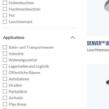
Hallenleuchten
Hochmastleuchten
Pol
Leuchtenmast
STARTSEITE
01
Applications
DENVER™ ID
Bahn- und Transportwesen
Leuchtenmas
Industrie
Wohnungssektor
Lagerhallen und Logistik
PRODUKTE
Öffentliche Räume
02
Autobahnen
Straßen
Parkplätze
Airfields
Play Areas