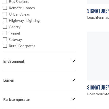
Bus Shelters
EARTHLIGHT
Remote Homes
03
SIGNATURE
Urban Areas
Leuchtenmas
Highways Lighting
Gantry
Tunnel
Subway
Rural Footpaths
UNSERE DIENSTLEISTUNGE
04
Environment
Lumen
SIGNATURE
Pollerleucht
RECHTLICH
Farbtemperatur
05