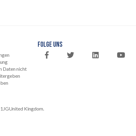
FOLGE UNS
ngen
rung
n Daten nicht
itergeben
üben
 1JG
United Kingdom.