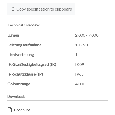
Copy specification to clipboard
Technical Overview
Lumen
2,000 - 7,000
Leistungsaufnahme
13 - 53
STARTSEITE
Lichtverteilung
1
01
IK-Stoßfestigkeitsgrad (IK)
IK09
PRODUKTE
02
IP-Schutzklasse (IP)
IP65
Colour range
4,000
EARTHLIGHT
03
Downloads
UNSERE
04
Brochure