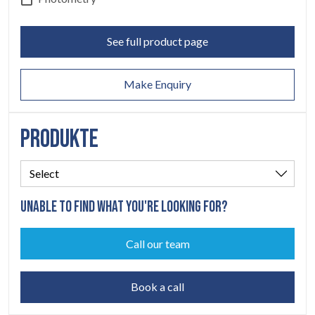
KONTAKT
07
See full product page
Make Enquiry
PRODUKTE
UNABLE TO FIND WHAT YOU'RE LOOKING FOR?
Call our team
Book a call