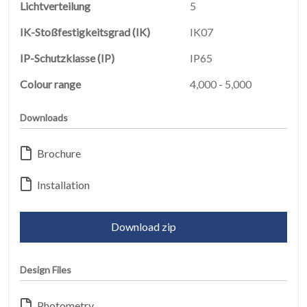
Lichtverteilung
5
IK-Stoßfestigkeitsgrad (IK)
IK07
STARTSEITE
01
IP-Schutzklasse (IP)
IP65
PRODUKTE
Colour range
4,000 - 5,000
02
Downloads
EARTHLIGHT
03
Brochure
UNSERE
04
Installation
DIENSTLEISTUNGEN
Download zip
RECHTLICH
05
Design Files
INFO
06
Photometry