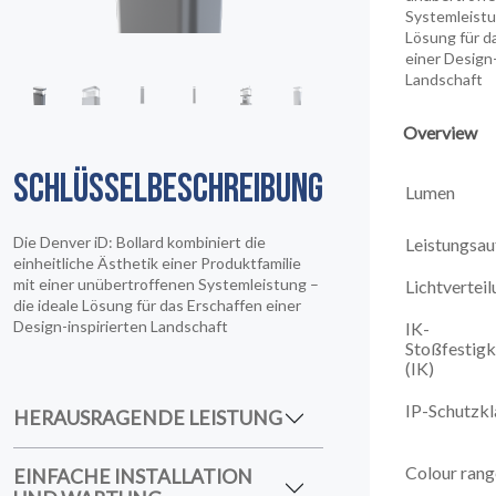
Systemleistu
Lösung für d
einer Design-
Landschaft
Overview
SCHLÜSSELBESCHREIBUNG
Lumen
Die Denver iD: Bollard kombiniert die
Leistungsa
einheitliche Ästhetik einer Produktfamilie
mit einer unübertroffenen Systemleistung –
Lichtvertei
die ideale Lösung für das Erschaffen einer
Design-inspirierten Landschaft
IK-
Stoßfestigk
(IK)
IP-Schutzkl
HERAUSRAGENDE LEISTUNG
Colour rang
EINFACHE INSTALLATION