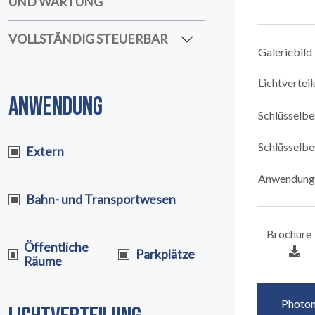
UND WARTUNG
VOLLSTÄNDIG STEUERBAR
Galeriebild
Lichtvertei
ANWENDUNG
Schlüsselb
Schlüsselb
Extern
Anwendung
Bahn- und Transportwesen
Brochure
Öffentliche
Parkplätze
Räume
Photom