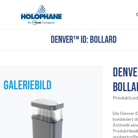
DENVER™ ID: BOLLARD
DENVE
GALERIEBILD
BOLLA
Produktcod
Die Denver iD
kombiniert di
Ästhetik ein
Produktfamili
unübertroff