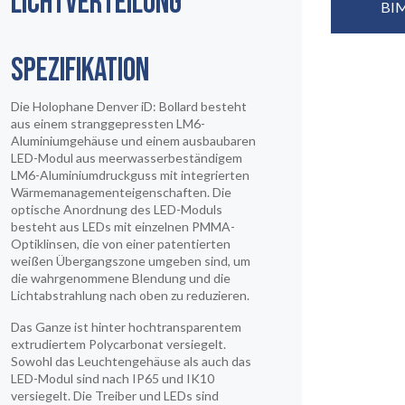
LICHTVERTEILUNG
BIM
SPEZIFIKATION
Die Holophane Denver iD: Bollard besteht
aus einem stranggepressten LM6-
Aluminiumgehäuse und einem ausbaubaren
LED-Modul aus meerwasserbeständigem
LM6-Aluminiumdruckguss mit integrierten
Wärmemanagementeigenschaften. Die
optische Anordnung des LED-Moduls
besteht aus LEDs mit einzelnen PMMA-
Optiklinsen, die von einer patentierten
weißen Übergangszone umgeben sind, um
STARTSEITE
die wahrgenommene Blendung und die
01
Lichtabstrahlung nach oben zu reduzieren.
Das Ganze ist hinter hochtransparentem
PRODUKTE
extrudiertem Polycarbonat versiegelt.
02
Sowohl das Leuchtengehäuse als auch das
LED-Modul sind nach IP65 und IK10
versiegelt. Die Treiber und LEDs sind
03