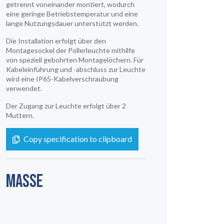
EARTHLIGHT
getrennt voneinander montiert, wodurch
eine geringe Betriebstemperatur und eine
UNSERE DIENSTLEISTUNGE
lange Nutzungsdauer unterstützt werden.
04
Die Installation erfolgt über den
Montagesockel der Pollerleuchte mithilfe
RECHTLICH
von speziell gebohrten Montagelöchern. Für
05
Kabeleinführung und -abschluss zur Leuchte
wird eine IP65-Kabelverschraubung
INFO
verwendet.
06
Der Zugang zur Leuchte erfolgt über 2
Muttern.
KONTAKT
07
Copy specification to clipboard
MASSE