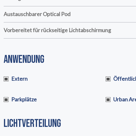
UNSERE DIENSTLEISTUNGE
Austauschbarer Optical Pod
04
Vorbereitet für rückseitige Lichtabschirmung
RECHTLICH
05
INFO
06
ANWENDUNG
KONTAKT
07
Extern
Öffentli
Parkplätze
Urban Ar
LICHTVERTEILUNG