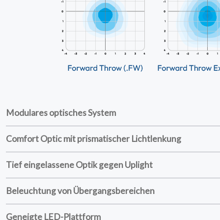
Modulares optisches System
Comfort Optic mit prismatischer Lichtlenkung
STARTSEITE
01
Tief eingelassene Optik gegen Uplight
PRODUKTE
02
Beleuchtung von Übergangsbereichen
EARTHLIGHT
03
Geneigte LED-Plattform