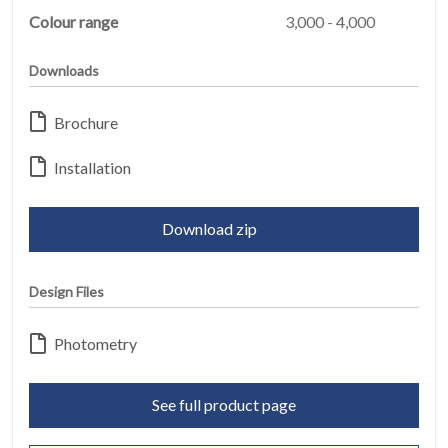
DIENSTLEISTUNGEN
Colour range
3,000 - 4,000
Downloads
RECHTLICH
05
Brochure
INFO
06
Installation
KONTAKT
07
Download zip
Design Files
Photometry
See full product page