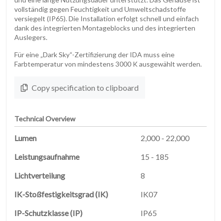
vollständig gegen Feuchtigkeit und Umweltschadstoffe
versiegelt (IP65). Die Installation erfolgt schnell und einfach
dank des integrierten Montageblocks und des integrierten
Auslegers.
Für eine „Dark Sky“-Zertifizierung der IDA muss eine
Farbtemperatur von mindestens 3000 K ausgewählt werden.
Copy specification to clipboard
STARTSEITE
01
Technical Overview
Lumen
2,000 - 22,000
PRODUKTE
02
Leistungsaufnahme
15 - 185
EARTHLIGHT
Lichtverteilung
8
03
IK-Stoßfestigkeitsgrad (IK)
IK07
UNSERE
04
IP-Schutzklasse (IP)
IP65