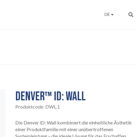
DE
DENVER™ ID: WALL
Produktcode:
DWL.1
Die Denver iD: Wall kombiniert die einheitliche Ästhetik
einer Produktfamilie mit einer unübertroffenen
Systemleistung – die ideale Lösung für das Erschaffen