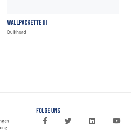
WALLPACKETTE III
Bulkhead
FOLGE UNS
ngen
rung