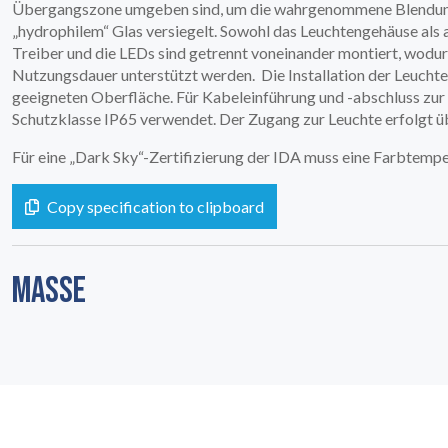
Übergangszone umgeben sind, um die wahrgenommene Blendung z
„hydrophilem“ Glas versiegelt. Sowohl das Leuchtengehäuse als 
Treiber und die LEDs sind getrennt voneinander montiert, wodur
Nutzungsdauer unterstützt werden. Die Installation der Leucht
geeigneten Oberfläche. Für Kabeleinführung und -abschluss z
RECHTLICH
Schutzklasse IP65 verwendet. Der Zugang zur Leuchte erfolgt ü
05
Für eine „Dark Sky“-Zertifizierung der IDA muss eine Farbtem
Copy specification to clipboard
MASSE
INFO
06